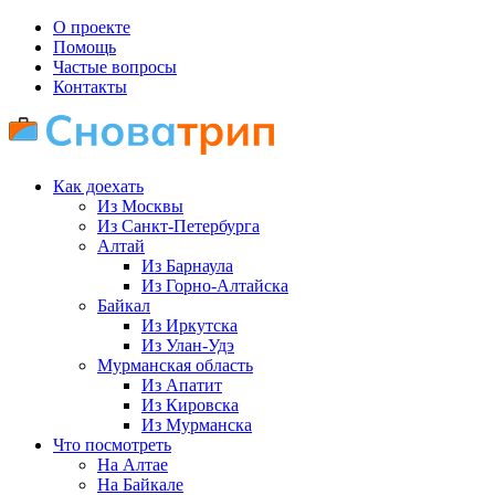
Skip
О проекте
to
Помощь
content
Частые вопросы
Контакты
Как доехать
Из Москвы
Из Санкт-Петербурга
Алтай
Из Барнаула
Из Горно-Алтайска
Байкал
Из Иркутска
Из Улан-Удэ
Мурманская область
Из Апатит
Из Кировска
Из Мурманска
Что посмотреть
На Алтае
На Байкале