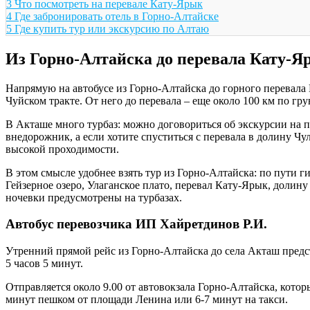
3
Что посмотреть на перевале Кату-Ярык
4
Где забронировать отель в Горно-Алтайске
5
Где купить тур или экскурсию по Алтаю
Из Горно-Алтайска до перевала Кату-Яр
Напрямую на автобусе из Горно-Алтайска до горного перевала 
Чуйском тракте. От него до перевала – еще около 100 км по гру
В Акташе много турбаз: можно договориться об экскурсии на п
внедорожник, а если хотите спуститься с перевала в долину 
высокой проходимости.
В этом смысле удобнее взять тур из Горно-Алтайска: по пути
Гейзерное озеро, Улаганское плато, перевал Кату-Ярык, долин
ночевки предусмотрены на турбазах.
Автобус перевозчика ИП Хайретдинов Р.И.
Утренний прямой рейс из Горно-Алтайска до села Акташ предс
5 часов 5 минут.
Отправляется около 9.00 от автовокзала Горно-Алтайска, котор
минут пешком от площади Ленина или 6-7 минут на такси.