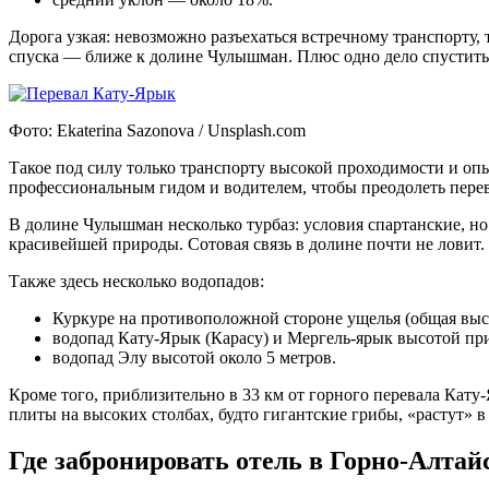
Дорога узкая: невозможно разъехаться встречному транспорту,
спуска — ближе к долине Чулышман. Плюс одно дело спуститься
Фото: Ekaterina Sazonova / Unsplash.com
Такое под силу только транспорту высокой проходимости и оп
профессиональным гидом и водителем, чтобы преодолеть пере
В долине Чулышман несколько турбаз: условия спартанские, но
красивейшей природы. Сотовая связь в долине почти не ловит.
Также здесь несколько водопадов:
Куркуре на противоположной стороне ущелья (общая высо
водопад Кату-Ярык (Карасу) и Мергель-ярык высотой пр
водопад Элу высотой около 5 метров.
Кроме того, приблизительно в 33 км от горного перевала Ка
плиты на высоких столбах, будто гигантские грибы, «растут» 
Где забронировать отель в Горно-Алтай