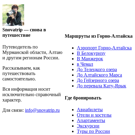
Snovatrip — снова в
путешествие
Маршруты из Горно-Алтайска
Путеводитель по
Аэропорт Горно-Алтайска
Мурманской области, Алтаю
В Белокуриху
и другим регионам России.
В Манжерок
в Чемал
Рассказываем, как
До Телецкого озера
путешествовать
До Алтайского Марса
самостоятельно.
До Гейзерного озера
До перевала Кату-Ярык
Вся информация носит
исключительно справочный
Где бронировать
характер.
Авиабилеты
Для связи:
info@snovatrip.ru
Отели и хостелы
Апартаменты
Экскурсии
Туры по России