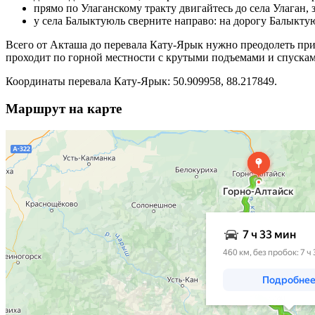
прямо по Улаганскому тракту двигайтесь до села Улаган, 
у села Балыктуюль сверните направо: на дорогу Балыкту
Всего от Акташа до перевала Кату-Ярык нужно преодолеть прим
проходит по горной местности с крутыми подъемами и спускам
Координаты перевала Кату-Ярык: 50.909958, 88.217849.
Маршрут на карте