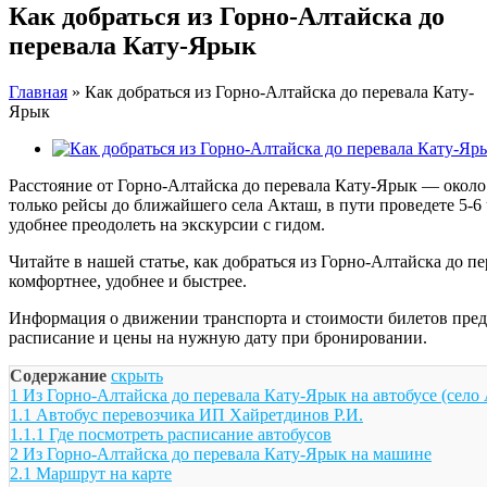
Как добраться из Горно-Алтайска до
перевала Кату-Ярык
Главная
»
Как добраться из Горно-Алтайска до перевала Кату-
Ярык
View
Larger
Расстояние от Горно-Алтайска до перевала Кату-Ярык — около 
Image
только рейсы до ближайшего села Акташ, в пути проведете 5-6
удобнее преодолеть на экскурсии с гидом.
Читайте в нашей статье, как добраться из Горно-Алтайска до п
комфортнее, удобнее и быстрее.
Информация о движении транспорта и стоимости билетов предст
расписание и цены на нужную дату при бронировании.
Содержание
скрыть
1
Из Горно-Алтайска до перевала Кату-Ярык на автобусе (село
1.1
Автобус перевозчика ИП Хайретдинов Р.И.
1.1.1
Где посмотреть расписание автобусов
2
Из Горно-Алтайска до перевала Кату-Ярык на машине
2.1
Маршрут на карте