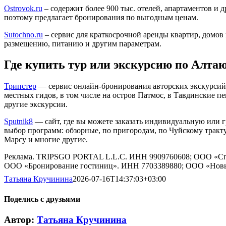
Ostrovok.ru
– содержит более 900 тыс. отелей, апартаментов и д
поэтому предлагает бронирования по выгодным ценам.
Sutochno.ru
– сервис для краткосрочной аренды квартир, домов
размещению, питанию и другим параметрам.
Где купить тур или экскурсию по Алта
Трипстер
— сервис онлайн-бронирования авторских экскурсий
местных гидов, в том числе на остров Патмос, в Тавдинские пе
другие экскурсии.
Sputnik8
— сайт, где вы можете заказать индивидуальную или 
выбор программ: обзорные, по пригородам, по Чуйскому тракту
Марсу и многие другие.
Реклама. TRIPSGO PORTAL L.L.C. ИНН 9909760608; ООО «С
ООО «Бронирование гостиниц». ИНН 7703389880; ООО «Новы
Татьяна Кручинина
2026-07-16T14:37:03+03:00
Поделись с друзьями
Vk
Автор:
Татьяна Кручинина