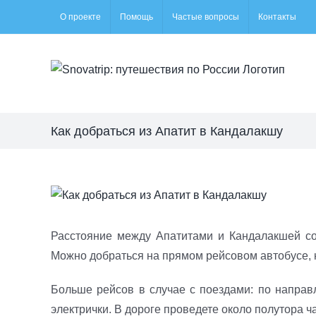
Skip
О проекте
Помощь
Частые вопросы
Контакты
to
content
Как добраться из Апатит в Кандалакшу
View
Larger
Image
Расстояние между Апатитами и Кандалакшей со
Можно добраться на прямом рейсовом автобусе, но
Больше рейсов в случае с поездами: по направ
электрички. В дороге проведете около полутора ч