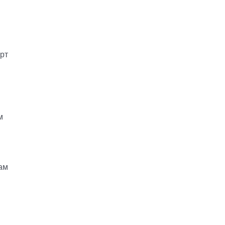
рт
м
ам