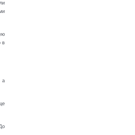
ли
ми
ую
 в
 а
ще
До