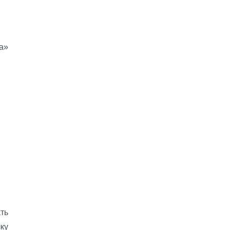
а»
ть
лку