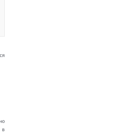
ся
но
 в