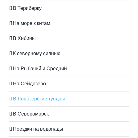
В Териберку
На море к китам
В Хибины
К северному сиянию
На Рыбачий и Средний
На Сейдозеро
В Ловозерские тундры
В Североморск
Поездки на водопады