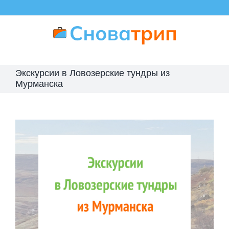
Skip
to
content
Экскурсии в Ловозерские тундры из
Мурманска
View
Larger
Image