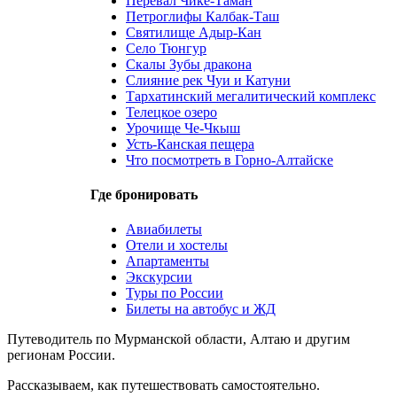
Перевал Чике-Таман
Петроглифы Калбак-Таш
Святилище Адыр-Кан
Село Тюнгур
Скалы Зубы дракона
Слияние рек Чуи и Катуни
Тархатинский мегалитический комплекс
Телецкое озеро
Урочище Че-Чкыш
Усть-Канская пещера
Что посмотреть в Горно-Алтайске
Где бронировать
Авиабилеты
Отели и хостелы
Апартаменты
Экскурсии
Туры по России
Билеты на автобус и ЖД
Путеводитель по Мурманской области, Алтаю и другим
регионам России.
Рассказываем, как путешествовать самостоятельно.