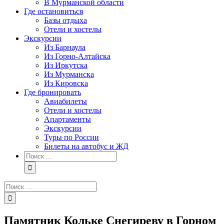
В Мурманской области
Где остановиться
Базы отдыха
Отели и хостелы
Экскурсии
Из Барнаула
Из Горно-Алтайска
Из Иркутска
Из Мурманска
Из Кировска
Где бронировать
Авиабилеты
Отели и хостелы
Апартаменты
Экскурсии
Туры по России
Билеты на автобус и ЖД
Результат
поиска:
Результат
поиска:
Памятник Кольке Снегиреву в Горном