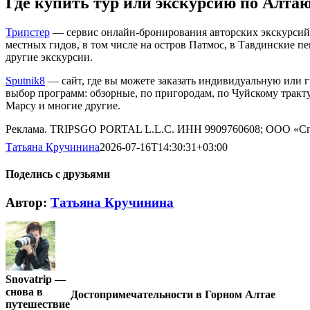
Где купить тур или экскурсию по Алта
Трипстер
— сервис онлайн-бронирования авторских экскурсий
местных гидов, в том числе на остров Патмос, в Тавдинские пе
другие экскурсии.
Sputnik8
— сайт, где вы можете заказать индивидуальную или 
выбор программ: обзорные, по пригородам, по Чуйскому тракту
Марсу и многие другие.
Реклама. TRIPSGO PORTAL L.L.C. ИНН 9909760608; ООО «Сп
Татьяна Кручинина
2026-07-16T14:30:31+03:00
Поделись с друзьями
Vk
Автор:
Татьяна Кручинина
Snovatrip —
снова в
Достопримечательности в Горном Алтае
путешествие