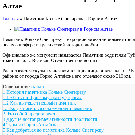
Алтае
Главная
»
Памятник Кольке Снегиреву в Горном Алтае
View
Larger
Памятник Кольке Снегиреву – народное название знаменитой д
Image
песня о шофере и трагической истории любви.
Официально же монумент называется Памятник водителям Чуйс
тракта в годы Великой Отечественной войны.
Располагается скульптурная композиция нигде иначе, как на Чу
районе: от города Горно-Алтайска его отделяют около 310 км.
Содержание
скрыть
1
История памятника Кольке Снегиреву
1.1
«Есть по Чуйскому тракту дорога»
1.2
Как выглядел первый памятник
1.3
Когда появился современный памятник
2
Что собой представляет
3
Другие достопримечательности поблизости
4
Туры из Горно-Алтайска
5
Как добраться до памятника Кольке Снегиреву