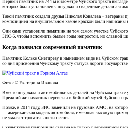
Первый памятник на 744-м километре Чуйского тракта выгляде
которых были установлены штурвал и сваренные детали автом
Такой памятник создали друзья Николая Ковалева – ветераны п
композицией на внушительном камне краской были написаны на
Они сами установили памятник на том самом участке Чуйского
ЗИС-5, чтобы вспомнить былые годы непростой, но славной ш
Когда появился современный памятник
Памятник Кольке Снегиреву в нынешнем виде на Чуйском тракт
со дня присвоения Чуйскому тракту статуса дороги государстве
Фото: © Екатерина Иванова
Вместо штурвала и автомобильных деталей на Чуйском тракте
Прежний же памятник перевезли в Бийский музей Чуйского тра
Позже, в 2014 году, ЗИС заменили на грузовик АМО, на котор
— американская модель автомобиля, имеющая высокую проходим
не умаляет трогательности песни.
Скульптурная композиция связана не только с легендарной пес