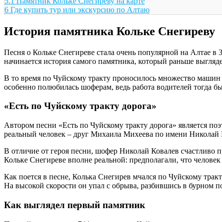
5.1
Памятник Кольке Снегиреву на карте
6
Где купить тур или экскурсию по Алтаю
История памятника Кольке Снегиреву
Песня о Кольке Снегиреве стала очень популярной на Алтае в 30-
начинается история самого памятника, который раньше выгляде
В то время по Чуйскому тракту проносилось множество машин
особенно полюбилась шоферам, ведь работа водителей тогда б
«Есть по Чуйскому тракту дорога»
Автором песни «Есть по Чуйскому тракту дорога» является по
реальный человек – друг Михаила Михеева по имени Николай 
В отличие от героя песни, шофер Николай Ковалев счастливо 
Кольке Снегиреве вполне реальной: предполагали, что человек 
Как поется в песне, Колька Снегирев мчался по Чуйскому трак
На высокой скорости он упал с обрыва, разбившись в бурном по
Как выглядел первый памятник