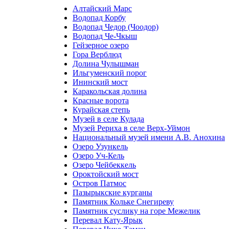
Алтайский Марс
Водопад Корбу
Водопад Чедор (Чоодор)
Водопад Че-Чкыш
Гейзерное озеро
Гора Верблюд
Долина Чулышман
Ильгуменский порог
Ининский мост
Каракольская долина
Красные ворота
Курайская степь
Музей в селе Кулада
Музей Рериха в селе Верх-Уймон
Национальный музей имени А.В. Анохина
Озеро Узункель
Озеро Уч-Кель
Озеро Чейбеккель
Ороктойский мост
Остров Патмос
Пазырыкские курганы
Памятник Кольке Снегиреву
Памятник суслику на горе Межелик
Перевал Кату-Ярык