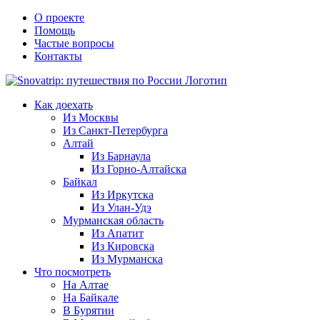
Skip
О проекте
to
Помощь
content
Частые вопросы
Контакты
Как доехать
Из Москвы
Из Санкт-Петербурга
Алтай
Из Барнаула
Из Горно-Алтайска
Байкал
Из Иркутска
Из Улан-Удэ
Мурманская область
Из Апатит
Из Кировска
Из Мурманска
Что посмотреть
На Алтае
На Байкале
В Бурятии