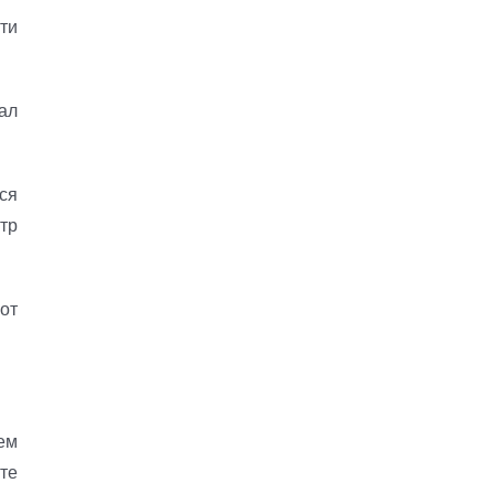
ти
ал
ся
тр
от
ем
те