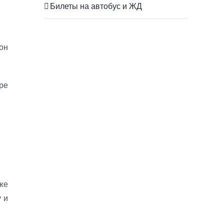
Билеты на автобус и ЖД
он
ре
же
у и