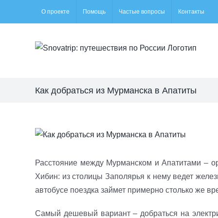
Skip
О проекте
Помощь
Частые вопросы
Контакты
to
content
Как добраться из Мурманска в Апатиты
View
Larger
Image
Расстояние между Мурманском и Апатитами – ор
Хибин: из столицы Заполярья к нему ведет железн
автобусе поездка займет примерно столько же вр
Самый дешевый вариант – добраться на электри