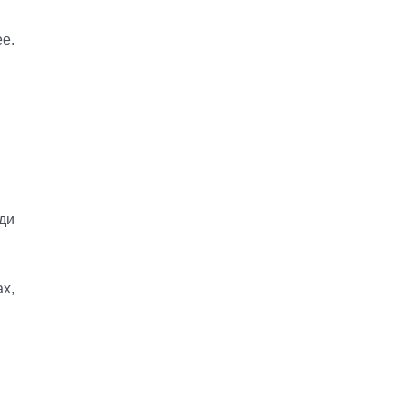
е.
ди
х,