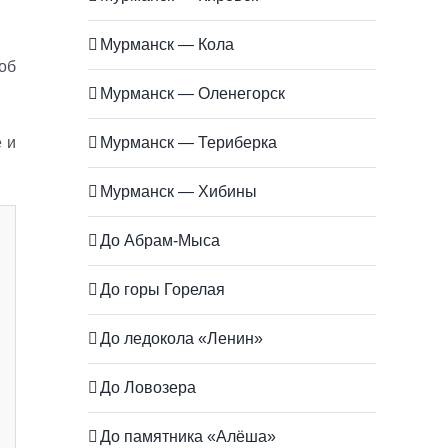
Мурманск — Кола
об
Мурманск — Оленегорск
Мурманск — Териберка
 и
Мурманск — Хибины
До Абрам-Мыса
До горы Горелая
До ледокола «Ленин»
До Ловозера
До памятника «Алёша»