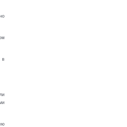
но
ом
 в
ли
ми
ую