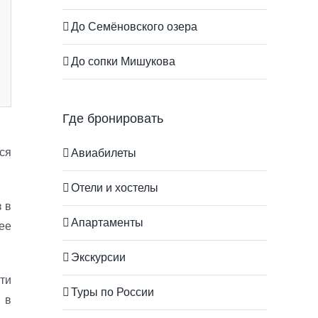
До Семёновского озера
До сопки Мишукова
Где бронировать
ся
Авиабилеты
Отели и хостелы
 в
Апартаменты
ее
Экскурсии
ти
Туры по России
 в