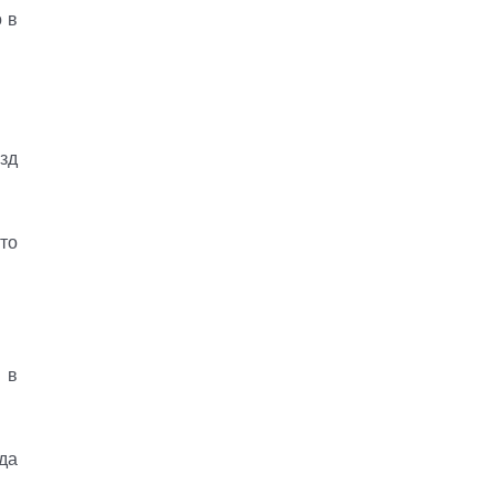
 в
зд
то
 в
да