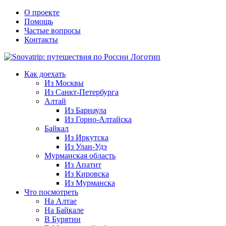
Skip
О проекте
to
Помощь
content
Частые вопросы
Контакты
Как доехать
Из Москвы
Из Санкт-Петербурга
Алтай
Из Барнаула
Из Горно-Алтайска
Байкал
Из Иркутска
Из Улан-Удэ
Мурманская область
Из Апатит
Из Кировска
Из Мурманска
Что посмотреть
На Алтае
На Байкале
В Бурятии