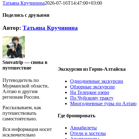
Татьяна Кручинина
2026-07-16T14:47:00+03:00
Поделись с друзьями
Vk
Автор:
Татьяна Кручинина
Snovatrip — снова в
путешествие
Экскурсии из Горно-Алтайска
Путеводитель по
Однодневные экскурсии
Мурманской области,
Обзорные экскурсии
Алтаю и другим
На Телецкое озеро
регионам России.
По Чуйскому тракту
Многодневные туры по Алтаю
Рассказываем, как
путешествовать
Где бронировать
самостоятельно.
Авиабилеты
Вся информация носит
Отели и хостелы
исключительно
Апартаменты