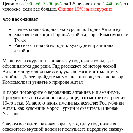
Цена:
от
8 100 руб.
7 290 руб.
за 1-5 человек или
1 440 руб.
за
человека, если вас больше.
Скидка 10% на экскурсию!
Что вас ожидает
Пешеходная обзорная экскурсия по Горно-Алтайску.
Знаковые локации Горно-Алтайска, горы Комсомолка и
Тугая.
Рассказы гида об истории, культуре и традициях
алтайцев.
Маршрут экскурсии начинается у подножия горы, где
объединяются две реки. Гид расскажет об исторической
Алтайской духовной миссии, укладе жизни и традициях
алтайцев. Далее пройдете мимо впечатляющего склона горы
Комсомолка и узнаете о природе Алтая.
В парке поговорите о верованиях алтайцев и шаманизме.
Прогуляетесь по самой первой улице, рассмотрите строения
19-го века. Узнаете о таких именитых деятелях Республики
Алтай, как художник Чорос-Гуркин и сказитель Николай
Улагашев.
Следом вас ждет знаковая гора Тугая, где у подножия вы
освежитесь вкусной водой и послушаете народную сказку-